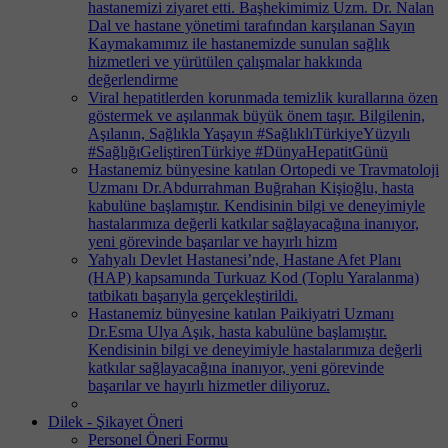
hastanemizi ziyaret etti. Başhekimimiz Uzm. Dr. Nalan
Dal ve hastane yönetimi tarafından karşılanan Sayın
Kaymakamımız ile hastanemizde sunulan sağlık
hizmetleri ve yürütülen çalışmalar hakkında
değerlendirme
Viral hepatitlerden korunmada temizlik kurallarına özen
göstermek ve aşılanmak büyük önem taşır. Bilgilenin,
Aşılanın, Sağlıkla Yaşayın #SağlıklıTürkiyeYüzyılı
#SağlığıGeliştirenTürkiye #DünyaHepatitGünü
Hastanemiz bünyesine katılan Ortopedi ve Travmatoloji
Uzmanı Dr.Abdurrahman Buğrahan Kişioğlu, hasta
kabulüne başlamıştır. Kendisinin bilgi ve deneyimiyle
hastalarımıza değerli katkılar sağlayacağına inanıyor,
yeni görevinde başarılar ve hayırlı hizm
Yahyalı Devlet Hastanesi’nde, Hastane Afet Planı
(HAP) kapsamında Turkuaz Kod (Toplu Yaralanma)
tatbikatı başarıyla gerçekleştirildi.
Hastanemiz bünyesine katılan Paikiyatri Uzmanı
Dr.Esma Ulya Aşık, hasta kabulüne başlamıştır.
Kendisinin bilgi ve deneyimiyle hastalarımıza değerli
katkılar sağlayacağına inanıyor, yeni görevinde
başarılar ve hayırlı hizmetler diliyoruz.
Dilek - Şikayet Öneri
Personel Öneri Formu