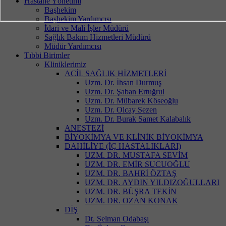
Hastane Yönetimi
Başhekim
Başhekim Yardımcısı
İdari ve Mali İşler Müdürü
Sağlık Bakım Hizmetleri Müdürü
Müdür Yardımcısı
Tıbbi Birimler
Kliniklerimiz
ACİL SAĞLIK HİZMETLERİ
Uzm. Dr. İhsan Durmuş
Uzm. Dr. Şaban Ertuğrul
Uzm. Dr. Mübarek Köseoğlu
Uzm. Dr. Olcay Sezen
Uzm. Dr. Burak Samet Kalabalık
ANESTEZİ
BİYOKİMYA VE KLİNİK BİYOKİMYA
DAHİLİYE (İÇ HASTALIKLARI)
UZM. DR. MUSTAFA SEVİM
UZM. DR. EMİR SUCUOĞLU
UZM. DR. BAHRİ ÖZTAŞ
UZM. DR. AYDIN YILDIZOĞULLARI
UZM. DR. BÜŞRA TEKİN
UZM. DR. OZAN KONAK
DİŞ
Dt. Selman Odabaşı