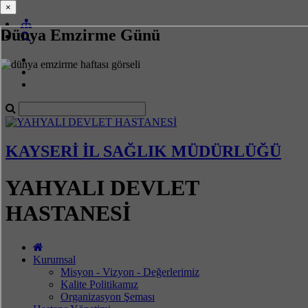
×
×
Dünya Emzirme Günü
KAYSERİ İL SAĞLIK MÜDÜRLÜĞÜ
YAHYALI DEVLET
HASTANESİ
Kurumsal
Misyon - Vizyon - Değerlerimiz
Kalite Politikamız
Organizasyon Şeması