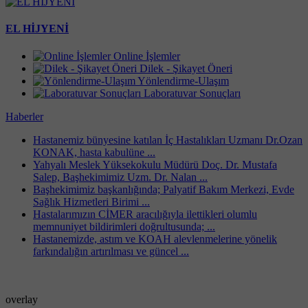
EL HİJYENİ
Online İşlemler
Dilek - Şikayet Öneri
Yönlendirme-Ulaşım
Laboratuvar Sonuçları
Haberler
Hastanemiz bünyesine katılan İç Hastalıkları Uzmanı Dr.Ozan
KONAK, hasta kabulüne ...
Yahyalı Meslek Yüksekokulu Müdürü Doç. Dr. Mustafa
Salep, Başhekimimiz Uzm. Dr. Nalan ...
Başhekimimiz başkanlığında; Palyatif Bakım Merkezi, Evde
Sağlık Hizmetleri Birimi ...
Hastalarımızın CİMER aracılığıyla ilettikleri olumlu
memnuniyet bildirimleri doğrultusunda; ...
Hastanemizde, astım ve KOAH alevlenmelerine yönelik
farkındalığın artırılması ve güncel ...
overlay