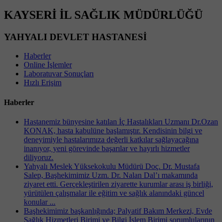
KAYSERİ İL SAĞLIK MÜDÜRLÜĞÜ
YAHYALI DEVLET HASTANESİ
Haberler
Online İşlemler
Laboratuvar Sonuçları
Hızlı Erişim
Haberler
Hastanemiz bünyesine katılan İç Hastalıkları Uzmanı Dr.Ozan
KONAK, hasta kabulüne başlamıştır. Kendisinin bilgi ve
deneyimiyle hastalarımıza değerli katkılar sağlayacağına
inanıyor, yeni görevinde başarılar ve hayırlı hizmetler
diliyoruz.
Yahyalı Meslek Yüksekokulu Müdürü Doç. Dr. Mustafa
Salep, Başhekimimiz Uzm. Dr. Nalan Dal’ı makamında
ziyaret etti. Gerçekleştirilen ziyarette kurumlar arası iş birliği,
yürütülen çalışmalar ile eğitim ve sağlık alanındaki güncel
konular ...
Başhekimimiz başkanlığında; Palyatif Bakım Merkezi, Evde
Sağlık Hizmetleri Birimi ve Bilgi İşlem Birimi sorumlularının