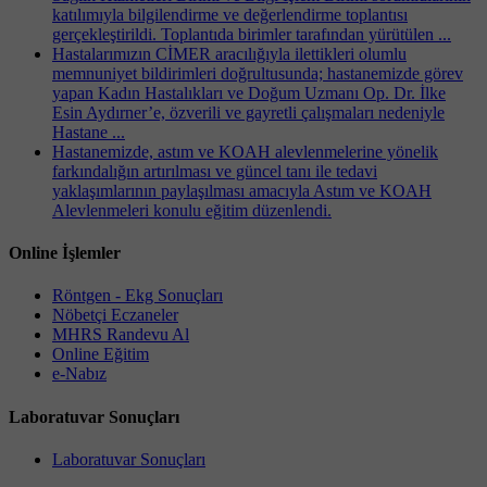
katılımıyla bilgilendirme ve değerlendirme toplantısı
gerçekleştirildi. Toplantıda birimler tarafından yürütülen ...
Hastalarımızın CİMER aracılığıyla ilettikleri olumlu
memnuniyet bildirimleri doğrultusunda; hastanemizde görev
yapan Kadın Hastalıkları ve Doğum Uzmanı Op. Dr. İlke
Esin Aydırner’e, özverili ve gayretli çalışmaları nedeniyle
Hastane ...
Hastanemizde, astım ve KOAH alevlenmelerine yönelik
farkındalığın artırılması ve güncel tanı ile tedavi
yaklaşımlarının paylaşılması amacıyla Astım ve KOAH
Alevlenmeleri konulu eğitim düzenlendi.
Online İşlemler
Röntgen - Ekg Sonuçları
Nöbetçi Eczaneler
MHRS Randevu Al
Online Eğitim
e-Nabız
Laboratuvar Sonuçları
Laboratuvar Sonuçları