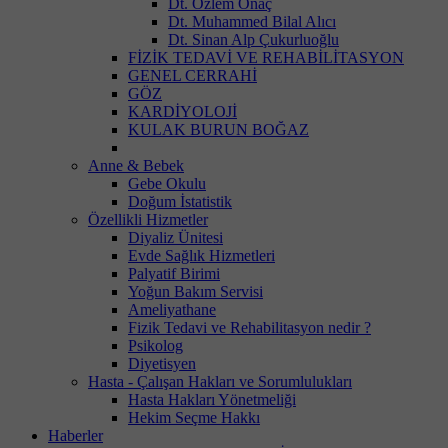
Dt. Özlem Onaç
Dt. Muhammed Bilal Alıcı
Dt. Sinan Alp Çukurluoğlu
FİZİK TEDAVİ VE REHABİLİTASYON
GENEL CERRAHİ
GÖZ
KARDİYOLOJİ
KULAK BURUN BOĞAZ
Anne & Bebek
Gebe Okulu
Doğum İstatistik
Özellikli Hizmetler
Diyaliz Ünitesi
Evde Sağlık Hizmetleri
Palyatif Birimi
Yoğun Bakım Servisi
Ameliyathane
Fizik Tedavi ve Rehabilitasyon nedir ?
Psikolog
Diyetisyen
Hasta - Çalışan Hakları ve Sorumlulukları
Hasta Hakları Yönetmeliği
Hekim Seçme Hakkı
Haberler