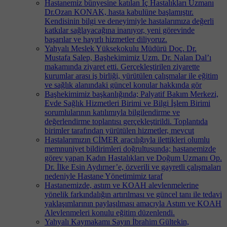
Hastanemiz bünyesine katılan İç Hastalıkları Uzmanı
Dr.Ozan KONAK, hasta kabulüne başlamıştır.
Kendisinin bilgi ve deneyimiyle hastalarımıza değerli
katkılar sağlayacağına inanıyor, yeni görevinde
başarılar ve hayırlı hizmetler diliyoruz.
Yahyalı Meslek Yüksekokulu Müdürü Doç. Dr.
Mustafa Salep, Başhekimimiz Uzm. Dr. Nalan Dal’ı
makamında ziyaret etti. Gerçekleştirilen ziyarette
kurumlar arası iş birliği, yürütülen çalışmalar ile eğitim
ve sağlık alanındaki güncel konular hakkında gör
Başhekimimiz başkanlığında; Palyatif Bakım Merkezi,
Evde Sağlık Hizmetleri Birimi ve Bilgi İşlem Birimi
sorumlularının katılımıyla bilgilendirme ve
değerlendirme toplantısı gerçekleştirildi. Toplantıda
birimler tarafından yürütülen hizmetler, mevcut
Hastalarımızın CİMER aracılığıyla ilettikleri olumlu
memnuniyet bildirimleri doğrultusunda; hastanemizde
görev yapan Kadın Hastalıkları ve Doğum Uzmanı Op.
Dr. İlke Esin Aydırner’e, özverili ve gayretli çalışmaları
nedeniyle Hastane Yönetimimiz taraf
Hastanemizde, astım ve KOAH alevlenmelerine
yönelik farkındalığın artırılması ve güncel tanı ile tedavi
yaklaşımlarının paylaşılması amacıyla Astım ve KOAH
Alevlenmeleri konulu eğitim düzenlendi.
Yahyalı Kaymakamı Sayın İbrahim Gültekin,